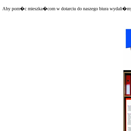
Aby pom�c mieszka�com w dotarciu do naszego biura wydali�my