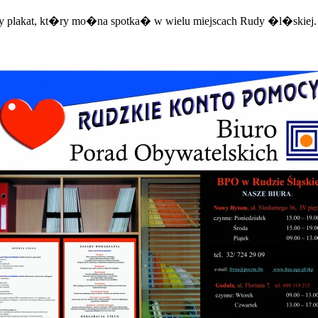
 plakat, kt�ry mo�na spotka� w wielu miejscach Rudy �l�skiej.