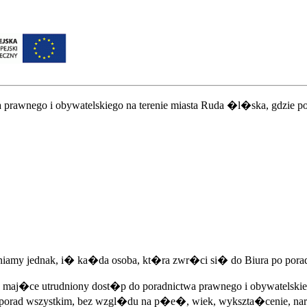
a prawnego i obywatelskiego na terenie miasta Ruda �l�ska, gdz
amy jednak, i� ka�da osoba, kt�ra zwr�ci si� do Biura po porad�
y maj�ce utrudniony dost�p do poradnictwa prawnego i obywatel
 porad wszystkim, bez wzgl�du na p�e�, wiek, wykszta�cenie, na