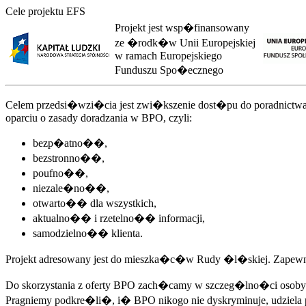
Cele projektu EFS
Projekt jest wsp�finansowany
ze �rodk�w Unii Europejskiej
w ramach Europejskiego
Funduszu Spo�ecznego
Celem przedsi�wzi�cia jest zwi�kszenie dost�pu do poradnictw
oparciu o zasady doradzania w BPO, czyli:
bezp�atno��,
bezstronno��,
poufno��,
niezale�no��,
otwarto�� dla wszystkich,
aktualno�� i rzetelno�� informacji,
samodzielno�� klienta.
Projekt adresowany jest do mieszka�c�w Rudy �l�skiej. Zapewni
Do skorzystania z oferty BPO zach�camy w szczeg�lno�ci osob
Pragniemy podkre�li�, i� BPO nikogo nie dyskryminuje, udziela