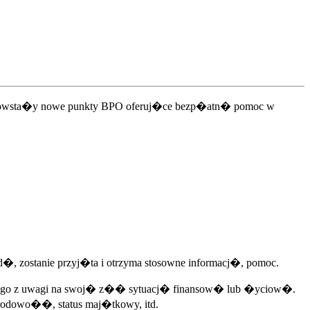
ie powsta�y nowe punkty BPO oferuj�ce bezp�atn� pomoc w
, zostanie przyj�ta i otrzyma stosowne informacj�, pomoc.
skiego z uwagi na swoj� z�� sytuacj� finansow� lub �yciow�.
rodowo��, status maj�tkowy, itd.