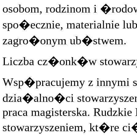
osobom, rodzinom i �rod
spo�ecznie, materialnie lu
zagro�onym ub�stwem.
Liczba cz�onk�w stowarzy
Wsp�pracujemy z innymi st
dzia�alno�ci stowarzyszen
praca magisterska. Rudzkie
stowarzyszeniem, kt�re ci