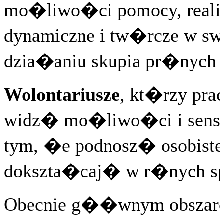
mo�liwo�ci pomocy, realizu
dynamiczne i tw�rcze w s
dzia�aniu skupia pr�nych i
Wolontariusze
, kt�rzy pr
widz� mo�liwo�ci i sens t
tym, �e podnosz� osobiste 
dokszta�caj� w r�nych sp
Obecnie g��wnym obszar