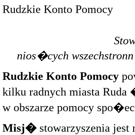
Rudzkie Konto Pomocy
Stow
nios�cych wszechstron
Rudzkie Konto Pomocy
pow
kilku radnych miasta Ruda
w obszarze pomocy spo�ec
Misj�
stowarzyszenia jest