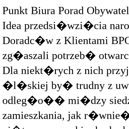
Punkt Biura Porad Obywat
Idea przedsi�wzi�cia na
Doradc�w z Klientami BPO
zg�aszali potrzeb� otwarci
Dla niekt�rych z nich prz
�l�skiej by� trudny z uw
odleg�o�� mi�dzy siedzi
zamieszkania, jak r�wnie