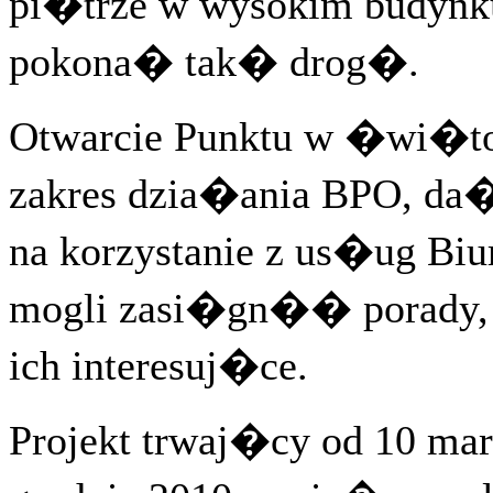
pi�trze w wysokim budynk
pokona� tak� drog�.
Otwarcie Punktu w �wi�
zakres dzia�ania BPO, da
na korzystanie z us�ug Biu
mogli zasi�gn�� porady, 
ich interesuj�ce.
Projekt trwaj�cy od 10 mar